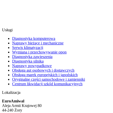
Usługi
Diagnostyka komputerowa
Naprawy bieżące i mechaniczne
Serwis klimatyzacji
Wymiana i przechowywanie opon
Diagnostyka zawieszenia
Diagnostyka silnika
Naprawy powypadkowe
Obsługa aut osobowych i dostawczych
Obsługa marek europejskich i japońskich
Oryginalne części samochodowe i zamienniki
Centrum likwidacji szkód komunikacyjnych
Lokalizacja
EuroAmiwal
Aleja Armii Krajowej 80
44-240 Żory