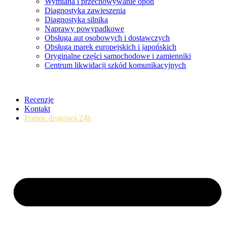
Wymiana i przechowywanie opon
Diagnostyka zawieszenia
Diagnostyka silnika
Naprawy powypadkowe
Obsługa aut osobowych i dostawczych
Obsługa marek europejskich i japońskich
Oryginalne części samochodowe i zamienniki
Centrum likwidacji szkód komunikacyjnych
Recenzje
Kontakt
Pomoc drogowa 24h